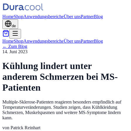
Home
Shop
Anwendungsbereiche
Über uns
Partner
Blog
de
Home
Shop
Anwendungsbereiche
Über uns
Partner
Blog
←
Zum Blog
14. Juni 2023
Kühlung lindert unter
anderem Schmerzen bei MS-
Patienten
Multiple-Sklerose-Patienten reagieren besonders empfindlich auf
Temperaturveränderungen. Studien zeigen, dass Kühlkleidung
Schmerzen, Muskelspasmen und weitere MS-Symptome lindern
kann.
von
Patrick Reinhart